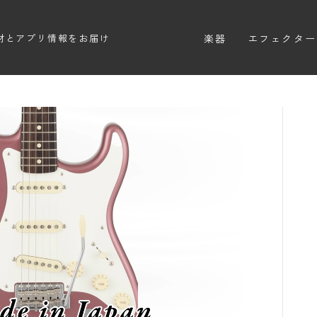
楽器
エフェクター
材とアプリ情報をお届け
エレキギター
エフェクター
エレキベース
ディストーシ
アコースティックギター
オーバードラ
エレアコ
ファズ
ディレイ
リバーブ
ブースター
フィルター
モジュレーシ