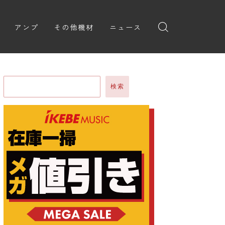
アンプ
その他機材
ニュース
全般
ギターアンプ
ニュース
ヘッドフォン
ョン
ベースアンプ
新製品
アプリ
検索
イブ
レビュー
レコーディング・DTM/DAW
弾いてみた
アクセサリ
ョン