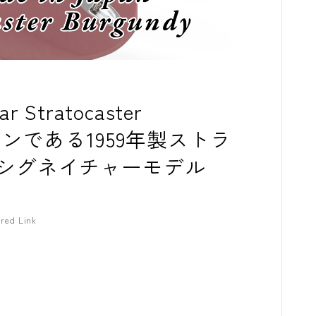
コンプレッサ
チューナー
プリアンプ
ar Stratocaster
シミュレータ
イコンである1959年製ストラ
マルチエフェ
シグネイチャーモデル
イコライザー
リングモジュ
red Link
ワウペダル
ピッチシフタ