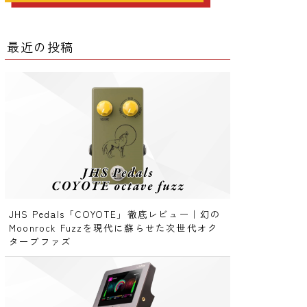
ー
最近の投稿
ー
クター
レータ
JHS Pedals「COYOTE」徹底レビュー｜幻の
Moonrock Fuzzを現代に蘇らせた次世代オク
ターブファズ
ー