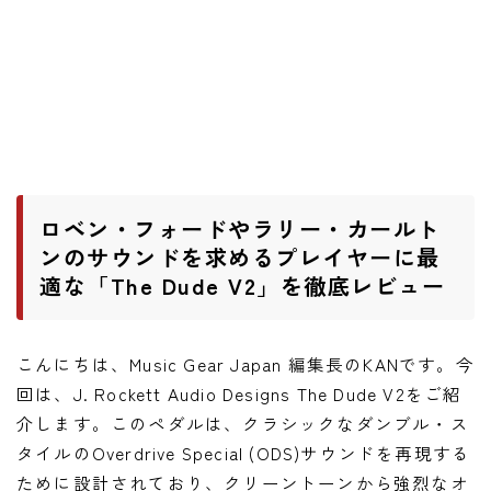
ワウペダル
ピッチシフター
アンプ
ギターアンプ
ベースアンプ
ロベン・フォードやラリー・カールト
ンのサウンドを求めるプレイヤーに最
適な「The Dude V2」を徹底レビュー
その他機材
ヘッドフォン
アプリ
こんにちは、Music Gear Japan 編集長のKANです。今
回は、J. Rockett Audio Designs The Dude V2をご紹
レコーディング・DTM/DAW
介します。このペダルは、クラシックなダンブル・ス
アクセサリ
タイルのOverdrive Special (ODS)サウンドを再現する
ために設計されており、クリーントーンから強烈なオ