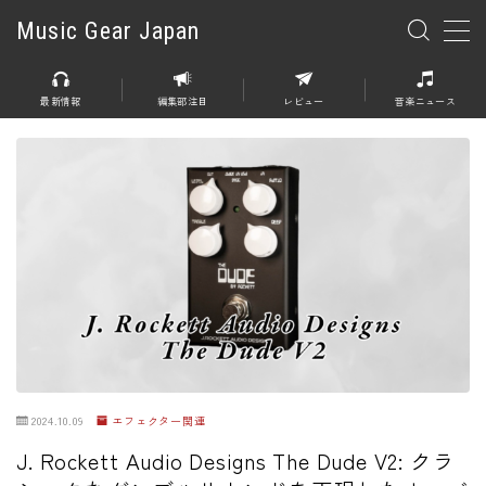
Music Gear Japan
MENU
最新情報
編集部注目
レビュー
音楽ニュース
楽器
エレキギター
エレキベース
アコースティックギター
エレアコ
エフェクター
エフェクター全般
2024.10.09
エフェクター関連
ディストーション
J. Rockett Audio Designs The Dude V2: クラ
オーバードライブ