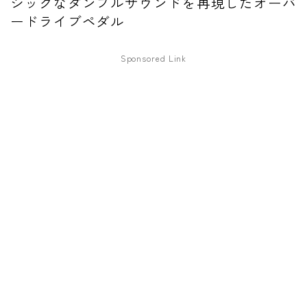
シックなダンブルサウンドを再現したオーバ
ードライブペダル
ファズ
ディレイ
Sponsored Link
リバーブ
ブースター
フィルター
モジュレーション
コンプレッサー
チューナー
プリアンプ
シミュレーター
マルチエフェクター
イコライザー
リングモジュレータ