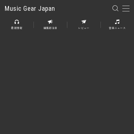
Music Gear Japan
MENU
最新情報
編集部注目
レビュー
音楽ニュース
楽器
エレキギター
エレキベース
アコースティックギター
エレアコ
エフェクター
エフェクター全般
ディストーション
オーバードライブ