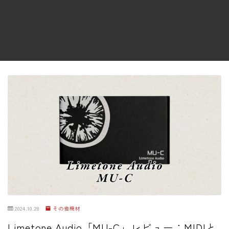
ファズ
ディレイ
リバーブ
ブースター
フィルター
モジュレーション
コンプレッサー
チューナー
プリアンプ
シミュレーター
マルチエフェクター
2024.10.28
その他機材
イコライザー
Limetone Audio「MU-C」レビュー：MIDIと
リングモジュレータ