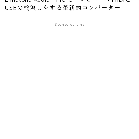
USBの橋渡しをする革新的コンバーター
ワウペダル
ピッチシフター
Sponsored Link
アンプ
ギターアンプ
ベースアンプ
その他機材
ヘッドフォン
アプリ
レコーディング・DTM/DAW
アクセサリ