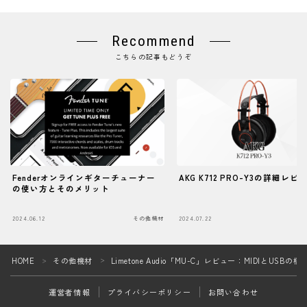
Recommend
こちらの記事もどうぞ
Fenderオンラインギターチューナー
AKG K712 PRO-Y3の詳細レビ
の使い方とそのメリット
2024.06.12
その他機材
2024.07.22
そ
Follow Me
HOME
その他機材
Limetone Audio「MU-C」レビュー：MIDIとU
＞
＞
運営者情報
プライバシーポリシー
お問い合わせ