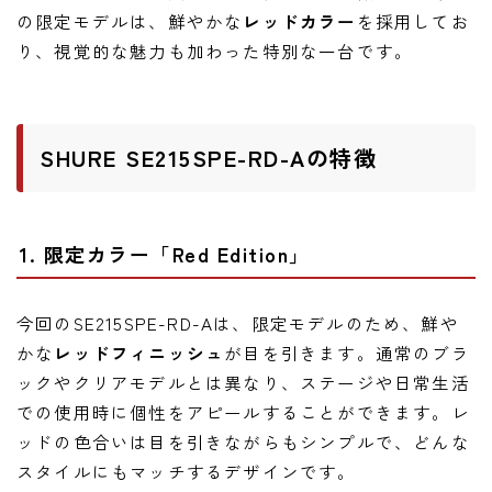
ニュース
の限定モデルは、鮮やかな
レッドカラー
を採用してお
ニュース
り、視覚的な魅力も加わった特別な一台です。
新製品
レビュー
SHURE SE215SPE-RD-Aの特徴
弾いてみた
1. 限定カラー「Red Edition」
今回のSE215SPE-RD-Aは、限定モデルのため、鮮や
かな
レッドフィニッシュ
が目を引きます。通常のブラ
ックやクリアモデルとは異なり、ステージや日常生活
での使用時に個性をアピールすることができます。レ
ッドの色合いは目を引きながらもシンプルで、どんな
スタイルにもマッチするデザインです。