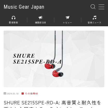
Music Gear Japan
MENU
最新情報
編集部注目
レビュー
音楽ニュース
楽器
エレキギター
エレキベース
アコースティックギター
エレアコ
エフェクター
エフェクター全般
2024.09.18
その他機材
ディストーション
SHURE SE215SPE-RD-A: 高音質と耐久性を
オーバードライブ