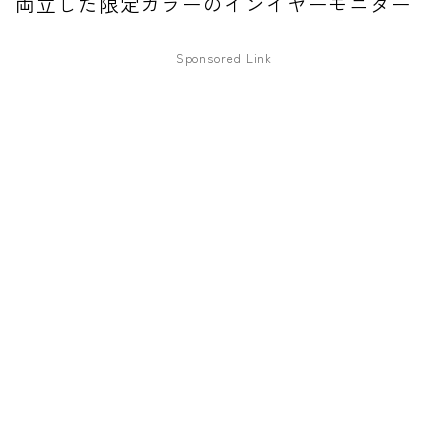
両立した限定カラーのインイヤーモニター
ファズ
Sponsored Link
ディレイ
リバーブ
ブースター
フィルター
モジュレーション
コンプレッサー
チューナー
プリアンプ
シミュレーター
マルチエフェクター
イコライザー
リングモジュレータ