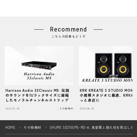
Recommend
こちらの記事もどうぞ
Harrison Audio 32Classic MS: 伝説
KRK KREATE 3 STUDIO MONI
のサウンドを1Uラックサイズに凝縮
小規模スタジオに最適、KRKの
したモノラルチャンネルストリップ
っと身近に
2025.01.28
その他機材
2025.06.30
そ
Follow Me
HOME
その他機材
SHURE SE215SPE-RD-A: 高音質と耐久性を両
＞
＞