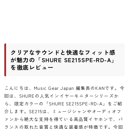
ワウペダル
ピッチシフター
アンプ
ギターアンプ
クリアなサウンドと快適なフィット感
ベースアンプ
が魅力の「SHURE SE215SPE-RD-A」
を徹底レビュー
その他機材
ヘッドフォン
こんにちは、Music Gear Japan 編集長のKANです。今
アプリ
回は、SHUREの人気インイヤーモニターシリーズか
ら、限定カラーの「SHURE SE215SPE-RD-A」をご紹
レコーディング・DTM/DAW
介します。SE215は、ミュージシャンやオーディオフ
アクセサリ
ァンから絶大な支持を得ている高品質イヤホンで、バ
ランスの取れた音質と快適な装着感が特徴です。今回