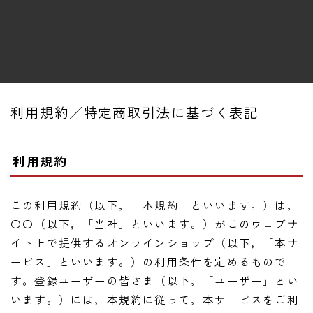
ファズ
ディレイ
リバーブ
ブースター
利用規約／特定商取引法に基づく表記
フィルター
モジュレーション
利用規約
コンプレッサー
チューナー
この利用規約（以下，「本規約」といいます。）は，
プリアンプ
〇〇（以下，「当社」といいます。）がこのウェブサ
シミュレーター
イト上で提供するオンラインショップ（以下，「本サ
ービス」といいます。）の利用条件を定めるもので
マルチエフェクター
す。登録ユーザーの皆さま（以下，「ユーザー」とい
イコライザー
います。）には，本規約に従って，本サービスをご利
リングモジュレータ