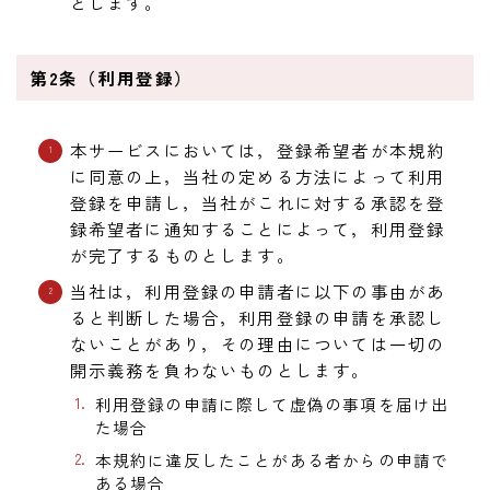
とします。
ニュース
ニュース
第2条（利用登録）
新製品
レビュー
本サービスにおいては，登録希望者が本規約
弾いてみた
に同意の上，当社の定める方法によって利用
登録を申請し，当社がこれに対する承認を登
録希望者に通知することによって，利用登録
が完了するものとします。
当社は，利用登録の申請者に以下の事由があ
ると判断した場合，利用登録の申請を承認し
ないことがあり，その理由については一切の
開示義務を負わないものとします。
利用登録の申請に際して虚偽の事項を届け出
た場合
本規約に違反したことがある者からの申請で
ある場合