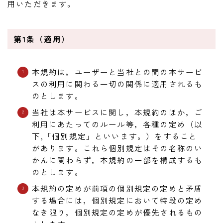
用いただきます。
ワウペダル
ピッチシフター
第1条（適用）
アンプ
本規約は，ユーザーと当社との間の本サービ
ギターアンプ
スの利用に関わる一切の関係に適用されるも
のとします。
ベースアンプ
当社は本サービスに関し，本規約のほか，ご
利用にあたってのルール等，各種の定め（以
その他機材
下,「個別規定」といいます。）をすること
ヘッドフォン
があります。これら個別規定はその名称のい
かんに関わらず，本規約の一部を構成するも
アプリ
のとします。
レコーディング・DTM/DAW
本規約の定めが前項の個別規定の定めと矛盾
アクセサリ
する場合には，個別規定において特段の定め
なき限り，個別規定の定めが優先されるもの