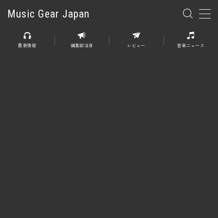
Music Gear Japan
MENU
最新情報
編集部注目
レビュー
音楽ニュース
楽器
エレキギター
エレキベース
アコースティックギター
エレアコ
エフェクター
エフェクター全般
ディストーション
オーバードライブ