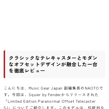
ワウペダル
ピッチシフター
アンプ
ギターアンプ
ベースアンプ
クラシックなテレキャスターとモダン
その他機材
なオフセットデザインが融合した一台
を徹底レビュー
ヘッドフォン
アプリ
こんにちは、Music Gear Japan 副編集長のNAOTOで
レコーディング・DTM/DAW
す。今回は、Squier by Fenderからリリースされた
アクセサリ
「Limited Edition Paranormal Offset Telecaster
SJ」についてご紹介します。このモデルは、伝統的な