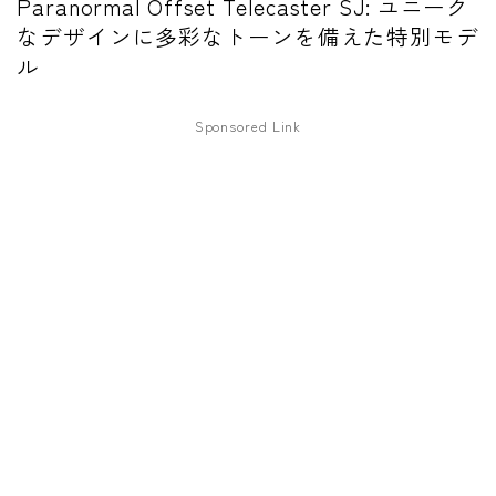
Paranormal Offset Telecaster SJ: ユニーク
ファズ
なデザインに多彩なトーンを備えた特別モデ
ル
ディレイ
リバーブ
Sponsored Link
ブースター
フィルター
モジュレーション
コンプレッサー
チューナー
プリアンプ
シミュレーター
マルチエフェクター
イコライザー
リングモジュレータ