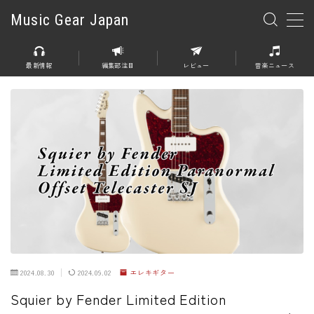
Music Gear Japan
MENU
最新情報
編集部注目
レビュー
音楽ニュース
楽器
エレキギター
エレキベース
アコースティックギター
エレアコ
エフェクター
エフェクター全般
2024.08.30
2024.09.02
エレキギター
ディストーション
Squier by Fender Limited Edition
オーバードライブ