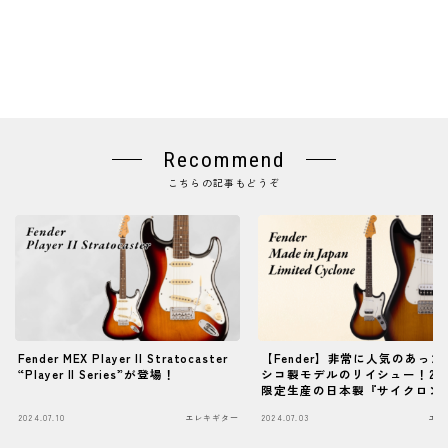
Recommend
こちらの記事もどうぞ
Fender MEX Player II Stratocaster
【Fender】非常に人気のあった
“Player II Series”が登場！
シコ製モデルのリイシュー！20
限定生産の日本製『サイクロン
登場！
2024.07.10
エレキギター
2024.07.03
エレ
Follow Me