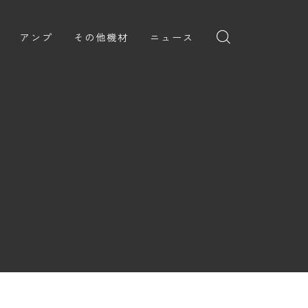
アンプ
その他機材
ニュース
全般
ギターアンプ
ニュース
ヘッドフォン
ョン
ベースアンプ
新製品
アプリ
イブ
レビュー
レコーディング・DTM/DAW
弾いてみた
アクセサリ
ョン