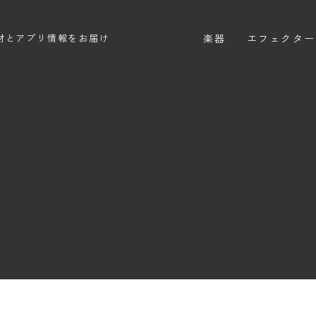
楽器
エフェクター
材とアプリ情報をお届け
エレキギター
エフェクター
エレキベース
ディストーシ
アコースティックギター
オーバードラ
エレアコ
ファズ
ディレイ
リバーブ
ブースター
フィルター
モジュレーシ