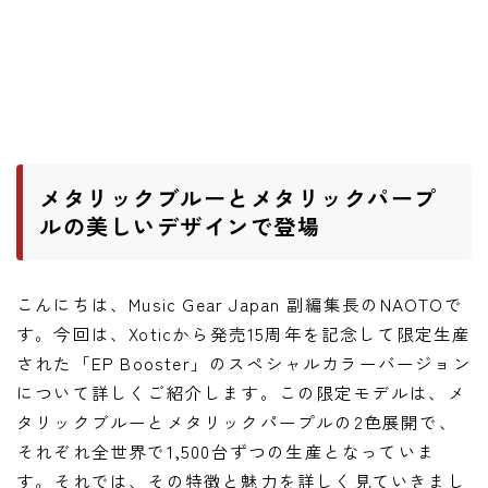
ワウペダル
ピッチシフター
アンプ
ギターアンプ
メタリックブルーとメタリックパープ
ベースアンプ
ルの美しいデザインで登場
その他機材
こんにちは、Music Gear Japan 副編集長のNAOTOで
ヘッドフォン
す。今回は、Xoticから発売15周年を記念して限定生産
アプリ
された「EP Booster」のスペシャルカラーバージョン
について詳しくご紹介します。この限定モデルは、メ
レコーディング・DTM/DAW
タリックブルーとメタリックパープルの2色展開で、
アクセサリ
それぞれ全世界で1,500台ずつの生産となっていま
す。それでは、その特徴と魅力を詳しく見ていきまし