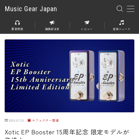
Music Gear Japan
MENU
最新情報
編集部注目
レビュー
音楽ニュース
楽器
エレキギター
エレキベース
アコースティックギター
エレアコ
エフェクター
エフェクター全般
2024.07.23
エフェクター関連
ディストーション
Xotic EP Booster 15周年記念 限定モデルが
オーバードライブ