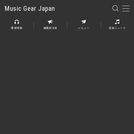
Music Gear Japan
MENU
最新情報
編集部注目
レビュー
音楽ニュース
楽器
エレキギター
エレキベース
アコースティックギター
エレアコ
エフェクター
エフェクター全般
ディストーション
オーバードライブ