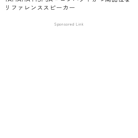
リファレンススピーカー
ワウペダル
ピッチシフター
Sponsored Link
アンプ
ギターアンプ
ベースアンプ
その他機材
ヘッドフォン
アプリ
レコーディング・DTM/DAW
アクセサリ