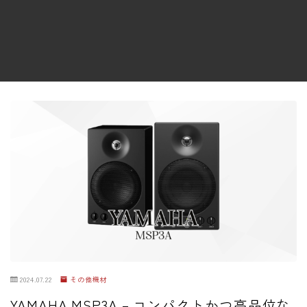
ファズ
ディレイ
リバーブ
ブースター
フィルター
モジュレーション
コンプレッサー
チューナー
プリアンプ
シミュレーター
マルチエフェクター
2024.07.22
その他機材
イコライザー
YAMAHA MSP3A – コンパクトかつ高品位な
リングモジュレータ