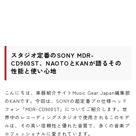
ワウペダル
ピッチシフター
アンプ
ギターアンプ
スタジオ定番のSONY MDR-
ベースアンプ
CD900ST、NAOTOとKANが語るその
性能と使い心地
その他機材
ヘッドフォン
こんにちは、楽器紹介サイトMusic Gear Japan編集部
アプリ
のKANです。今回は、SONYの超定番プロ仕様ヘッド
フォン「MDR-CD900ST」についてご紹介します。世
レコーディング・DTM/DAW
界中のレコーディングスタジオで使用されるこのモデ
アクセサリ
ルは、その高い信頼性と優れた音質で、多くの音楽プ
ロフェッショナルに愛されています。