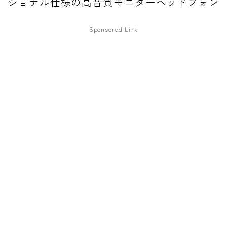
ショナル仕様の高音質モニターヘッドフォン
ファズ
Sponsored Link
ディレイ
リバーブ
ブースター
フィルター
モジュレーション
コンプレッサー
チューナー
プリアンプ
シミュレーター
マルチエフェクター
イコライザー
リングモジュレータ