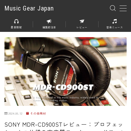
Music Gear Japan
MENU
最新情報
編集部注目
レビュー
音楽ニュース
楽器
エレキギター
エレキベース
アコースティックギター
エレアコ
エフェクター
エフェクター全般
2024.06.12
その他機材
ディストーション
SONY MDR-CD900STレビュー：プロフェッ
オーバードライブ