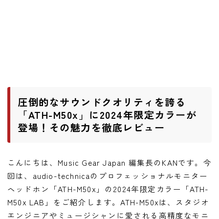
ワウペダル
ピッチシフター
アンプ
ギターアンプ
ベースアンプ
圧倒的なサウンドクオリティを誇る
「ATH-M50x」に2024年限定カラーが
登場！その魅力を徹底レビュー
その他機材
ヘッドフォン
アプリ
こんにちは、Music Gear Japan 編集長のKANです。今
回は、audio-technicaのプロフェッショナルモニター
レコーディング・DTM/DAW
ヘッドホン「ATH-M50x」の2024年限定カラー「ATH-
アクセサリ
M50x LAB」をご紹介します。ATH-M50xは、スタジオ
エンジニアやミュージシャンに愛される高精度なモニ