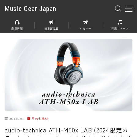
Music Gear Japan
MENU
最新情報
編集部注目
レビュー
音楽ニュース
楽器
エレキギター
エレキベース
アコースティックギター
エレアコ
エフェクター
エフェクター全般
2024.09.09
その他機材
ディストーション
audio-technica ATH-M50x LAB (2024限定カ
オーバードライブ