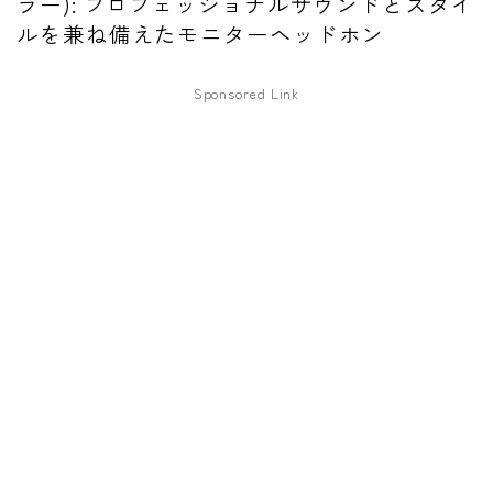
ラー): プロフェッショナルサウンドとスタイ
ルを兼ね備えたモニターヘッドホン
ファズ
ディレイ
Sponsored Link
リバーブ
ブースター
フィルター
モジュレーション
コンプレッサー
チューナー
プリアンプ
シミュレーター
マルチエフェクター
イコライザー
リングモジュレータ