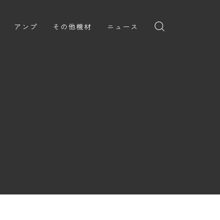
アンプ
その他機材
ニュース
全般
ギターアンプ
ニュース
ヘッドフォン
ョン
ベースアンプ
新製品
アプリ
イブ
レビュー
レコーディング・DTM/DAW
弾いてみた
アクセサリ
ョン