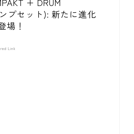
OMPAKT + DRUM
クランプセット): 新たに進化
登場！
red Link