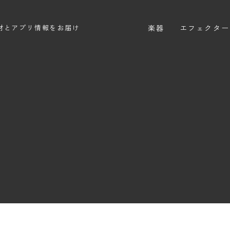
楽器
エフェクター
材とアプリ情報をお届け
エレキギター
エフェクター
エレキベース
ディストーシ
アコースティックギター
オーバードラ
エレアコ
ファズ
ディレイ
リバーブ
ブースター
フィルター
モジュレーシ