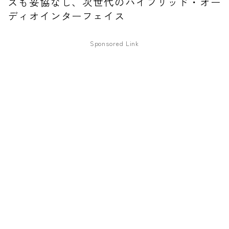
スも妥協なし、次世代のハイブリッド・オー
ディオインターフェイス
ファズ
ディレイ
Sponsored Link
リバーブ
ブースター
フィルター
モジュレーション
コンプレッサー
チューナー
プリアンプ
シミュレーター
マルチエフェクター
イコライザー
リングモジュレータ