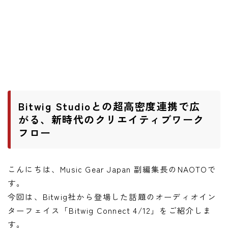
ワウペダル
ピッチシフター
アンプ
ギターアンプ
ベースアンプ
Bitwig Studioとの超高密度連携で広
がる、新時代のクリエイティブワーク
フロー
その他機材
ヘッドフォン
アプリ
こんにちは、Music Gear Japan 副編集長のNAOTOで
す。
レコーディング・DTM/DAW
今回は、Bitwig社から登場した話題のオーディオイン
アクセサリ
ターフェイス「Bitwig Connect 4/12」をご紹介しま
す。