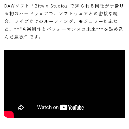
ニュース
DAWソフト「Bitwig Studio」で知られる同社が手掛け
ニュース
る初のハードウェアで、ソフトウェアとの密接な統
合、ライブ向けのルーティング、モジュラー対応な
新製品
ど、**“音楽制作とパフォーマンスの未来”**を詰め込
レビュー
んだ意欲作です。
弾いてみた