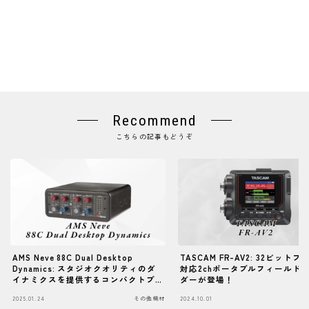
Recommend
こちらの記事もどうぞ
AMS Neve 88C Dual Desktop
TASCAM FR-AV2: 32ビット
Dynamics: スタジオクオリティのダ
対応2chポータブルフィールド
イナミクスを提供するコンパクトプ
ダーが登場！
ロセッサー
2025.01.24
その他機材
2024.10.01
そ
Follow Me