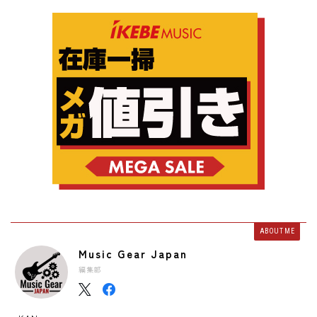
ABOUT ME
Music Gear Japan
編集部