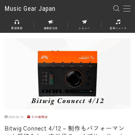
Music Gear Japan
MENU
最新情報
編集部注目
レビュー
音楽ニュース
楽器
エレキギター
エレキベース
アコースティックギター
エレアコ
エフェクター
エフェクター全般
2025.05.16
その他機材
ディストーション
Bitwig Connect 4/12 – 制作もパフォーマン
オーバードライブ