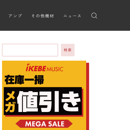
アンプ
その他機材
ニュース
全般
ギターアンプ
ニュース
ヘッドフォン
ョン
ベースアンプ
新製品
アプリ
検索
イブ
レビュー
レコーディング・DTM/DAW
弾いてみた
アクセサリ
ョン