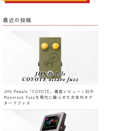
ー
最近の投稿
ー
クター
レータ
JHS Pedals「COYOTE」徹底レビュー｜幻の
Moonrock Fuzzを現代に蘇らせた次世代オク
ターブファズ
ー