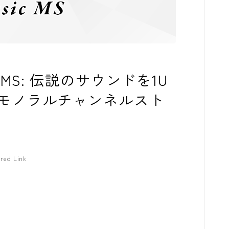
コンプレッサ
チューナー
プリアンプ
assic MS: 伝説のサウンドを1U
シミュレータ
モノラルチャンネルスト
マルチエフェ
イコライザー
リングモジュ
red Link
ワウペダル
ピッチシフタ