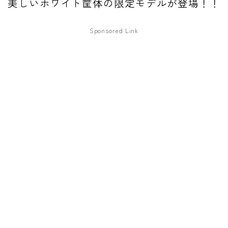
美しいホワイト筐体の限定モデルが登場！！
ファズ
Sponsored Link
ディレイ
リバーブ
ブースター
フィルター
モジュレーション
コンプレッサー
チューナー
プリアンプ
シミュレーター
マルチエフェクター
イコライザー
リングモジュレータ