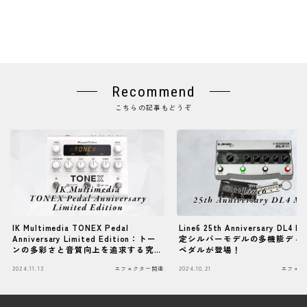
Recommend
こちらの記事もどうぞ
IK Multimedia TONEX Pedal
Line6 25th Anniversary DL4 Mk
Anniversary Limited Edition：トー
定シルバーモデルの多機能ディ
ンの多彩さと音質向上を追求する究
ペダルが登場！
極のエフェクターペダル
2024.11.13
エフェクター関連
2024.10.21
エフェク
Follow Me