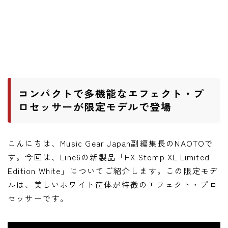
ワウペダル
ピッチシフター
アンプ
ギターアンプ
コンパクトで多機能なエフェクト・プ
ベースアンプ
ロセッサーが限定モデルで登場
その他機材
こんにちは、Music Gear Japan副編集長のNAOTOで
ヘッドフォン
す。今回は、Line6の新製品「HX Stomp XL Limited
アプリ
Edition White」についてご紹介します。この限定モデ
ルは、美しいホワイト筐体が特徴のエフェクト・プロ
レコーディング・DTM/DAW
セッサーです。
アクセサリ