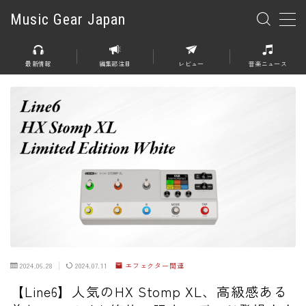
Music Gear Japan
MENU
最新情報
編集部注目
レビュー
音楽ニュース
楽器
エレキギター
エレキベース
アコースティックギター
エレアコ
エフェクター
エフェクター全般
2024.06.28
2024.07.11
エフェクター関連
ディストーション
【Line6】人気のHX Stomp XL、高級感ある
オーバードライブ