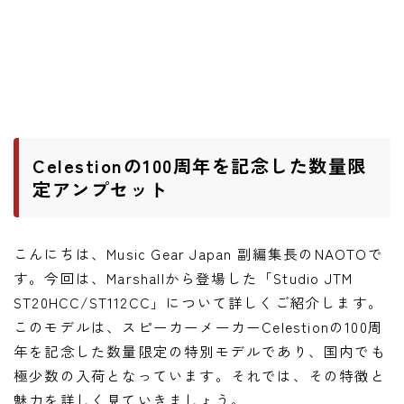
ワウペダル
ピッチシフター
アンプ
ギターアンプ
Celestionの100周年を記念した数量限
ベースアンプ
定アンプセット
その他機材
こんにちは、Music Gear Japan 副編集長のNAOTOで
ヘッドフォン
す。今回は、Marshallから登場した「Studio JTM
アプリ
ST20HCC/ST112CC」について詳しくご紹介します。
このモデルは、スピーカーメーカーCelestionの100周
レコーディング・DTM/DAW
年を記念した数量限定の特別モデルであり、国内でも
アクセサリ
極少数の入荷となっています。それでは、その特徴と
魅力を詳しく見ていきましょう。