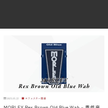
ファズ
ディレイ
リバーブ
ブースター
フィルター
モジュレーション
コンプレッサー
チューナー
プリアンプ
シミュレーター
マルチエフェクター
2025.05.22
エフェクター関連
イコライザー
MORLEY Rex Brown Old Blue Wah – 重低音
リングモジュレータ