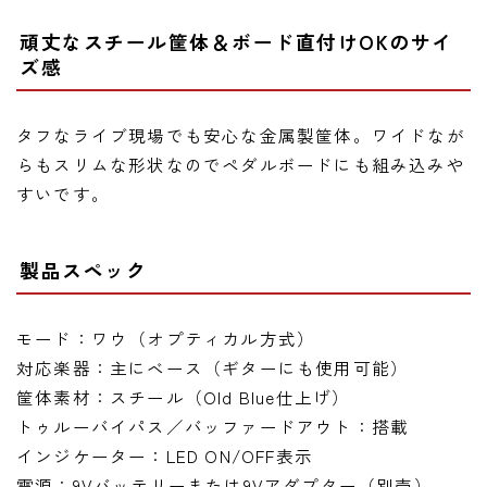
頑丈なスチール筐体＆ボード直付けOKのサイ
ズ感
タフなライブ現場でも安心な金属製筐体。ワイドなが
らもスリムな形状なのでペダルボードにも組み込みや
すいです。
製品スペック
モード：ワウ（オプティカル方式）
対応楽器：主にベース（ギターにも使用可能）
筐体素材：スチール（Old Blue仕上げ）
トゥルーバイパス／バッファードアウト：搭載
インジケーター：LED ON/OFF表示
電源：9Vバッテリーまたは9Vアダプター（別売）