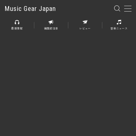
Music Gear Japan
MENU
最新情報
編集部注目
レビュー
音楽ニュース
楽器
エレキギター
エレキベース
アコースティックギター
エレアコ
エフェクター
エフェクター全般
ディストーション
オーバードライブ