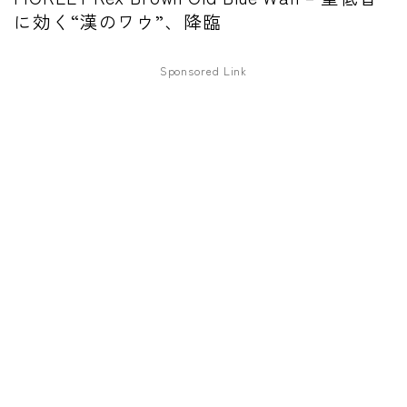
に効く“漢のワウ”、降臨
ワウペダル
ピッチシフター
Sponsored Link
アンプ
ギターアンプ
ベースアンプ
その他機材
ヘッドフォン
アプリ
レコーディング・DTM/DAW
アクセサリ