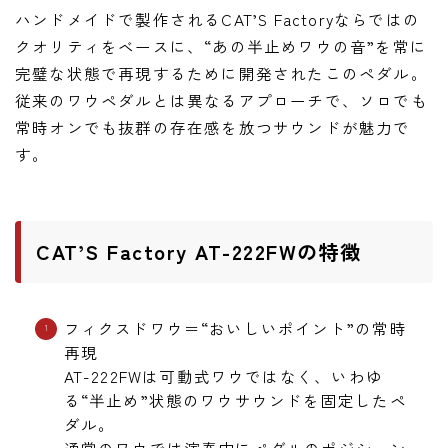
ニュース
ハンドメイドで製作されるCAT’S Factoryならではの
ニュース
クオリティをベースに、“あの半止めワウの音”を常に
完璧な状態で再現するために開発されたこのペダル。
新製品
従来のワウペダルとは異なるアプローチで、ソロでも
レビュー
常時オンでも抜群の存在感を放つサウンドが魅力で
弾いてみた
す。
CAT’S Factory AT-222FWの特徴
フィクスドワウ＝“おいしいポイント”の常時
再現
AT-222FWは可動式ワウではなく、いわゆ
る“半止め”状態のワウサウンドを固定したペ
ダル。
通常のワウでは演奏中にペダルのポジション