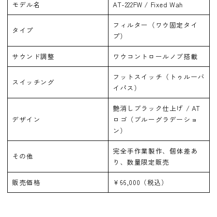
モデル名
AT-222FW / Fixed Wah
フィルター（ワウ固定タイ
タイプ
プ）
サウンド調整
ワウコントロールノブ搭載
フットスイッチ（トゥルーバ
スイッチング
イパス）
艶消しブラック仕上げ / AT
デザイン
ロゴ（ブルーグラデーショ
ン）
完全手作業製作、個体差あ
その他
り、数量限定販売
販売価格
¥66,000（税込）