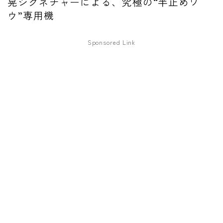
晃シグネチャーによる、究極の“半止めワ
ウ”専用機
ファズ
ディレイ
Sponsored Link
リバーブ
ブースター
フィルター
モジュレーション
コンプレッサー
チューナー
プリアンプ
シミュレーター
マルチエフェクター
イコライザー
リングモジュレータ