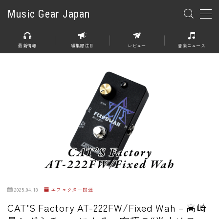
Music Gear Japan
MENU
最新情報
編集部注目
レビュー
音楽ニュース
楽器
エレキギター
エレキベース
アコースティックギター
エレアコ
エフェクター
エフェクター全般
2025.04.18
エフェクター関連
ディストーション
CAT’S Factory AT-222FW/Fixed Wah – 高崎
オーバードライブ