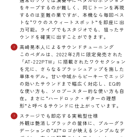
をキープするのが難しく、同じトーンを再現
するのは至難の業ですが、本機なら毎回ベス
トな“ワウのスウィートスポット”を即座に出
力可能。ライブでもスタジオでも、狙ったサ
ウンドを確実に出すことができます。
高崎晃本人によるサウンドチューニング
このペダルは、2022年2月に限定発売された
「AT-222PTW」に搭載されたワウセクション
を元に、さらなるブラッシュアップを施した
単体モデル。甘い中域からピーキーでエッジ
の効いたサウンドまで幅広く対応し、EQ的
な使い方も、ソロブースター的な使い方も自
在。まさに“ハードロック・ギターの理想
形”と呼べるサウンドに仕上がっています。
ステージでも即応する実戦型仕様
外観は艶消しブラックの筐体に、ブルーグラ
デーションの“AT”ロゴが映えるシンプルなデ