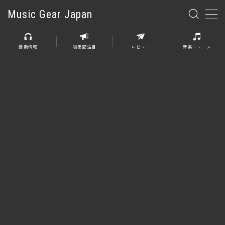
Music Gear Japan
MENU
最新情報
編集部注目
レビュー
音楽ニュース
楽器
エレキギター
エレキベース
アコースティックギター
エレアコ
エフェクター
エフェクター全般
ディストーション
オーバードライブ