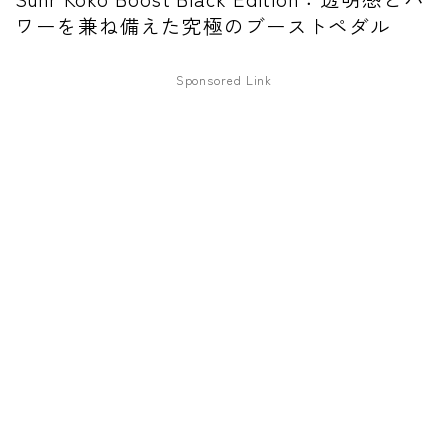
ワーを兼ね備えた究極のブーストペダル
ワウペダル
ピッチシフター
Sponsored Link
アンプ
ギターアンプ
ベースアンプ
その他機材
ヘッドフォン
アプリ
レコーディング・DTM/DAW
アクセサリ