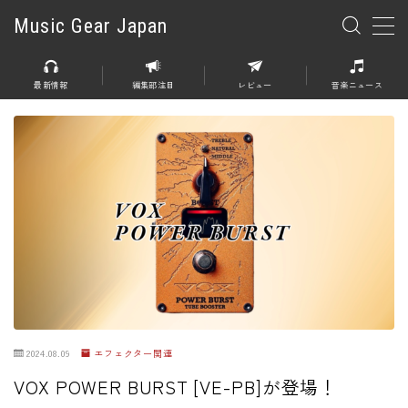
Music Gear Japan
MENU
最新情報
編集部注目
レビュー
音楽ニュース
楽器
エレキギター
エレキベース
アコースティックギター
エレアコ
エフェクター
エフェクター全般
2024.08.09
エフェクター関連
ディストーション
VOX POWER BURST [VE-PB]が登場！
オーバードライブ