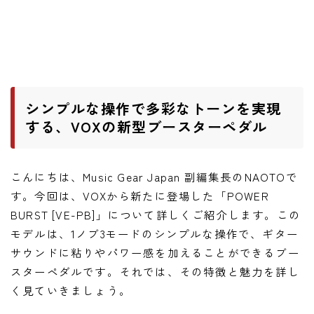
ワウペダル
ピッチシフター
アンプ
シンプルな操作で多彩なトーンを実現
ギターアンプ
する、VOXの新型ブースターペダル
ベースアンプ
こんにちは、Music Gear Japan 副編集長のNAOTOで
その他機材
す。今回は、VOXから新たに登場した「POWER
ヘッドフォン
BURST [VE-PB]」について詳しくご紹介します。この
アプリ
モデルは、1ノブ3モードのシンプルな操作で、ギター
サウンドに粘りやパワー感を加えることができるブー
レコーディング・DTM/DAW
スターペダルです。それでは、その特徴と魅力を詳し
アクセサリ
く見ていきましょう。