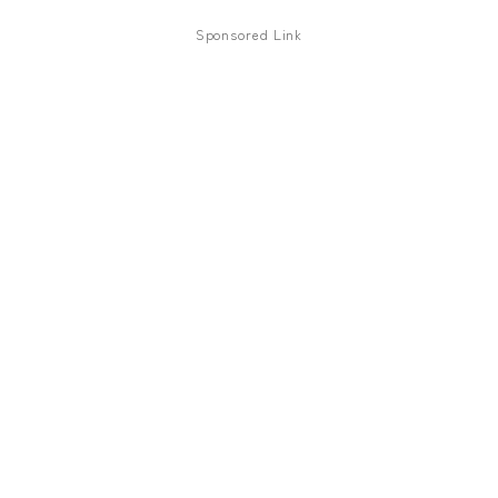
ファズ
Sponsored Link
ディレイ
リバーブ
ブースター
フィルター
モジュレーション
コンプレッサー
チューナー
プリアンプ
シミュレーター
マルチエフェクター
イコライザー
リングモジュレータ