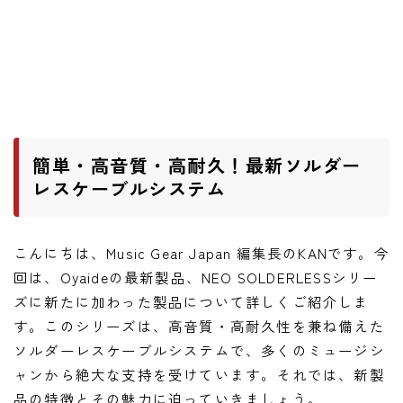
ワウペダル
ピッチシフター
アンプ
ギターアンプ
簡単・高音質・高耐久！最新ソルダー
ベースアンプ
レスケーブルシステム
その他機材
こんにちは、Music Gear Japan 編集長のKANです。今
ヘッドフォン
回は、Oyaideの最新製品、NEO SOLDERLESSシリー
アプリ
ズに新たに加わった製品について詳しくご紹介しま
す。このシリーズは、高音質・高耐久性を兼ね備えた
レコーディング・DTM/DAW
ソルダーレスケーブルシステムで、多くのミュージシ
アクセサリ
ャンから絶大な支持を受けています。それでは、新製
品の特徴とその魅力に迫っていきましょう。