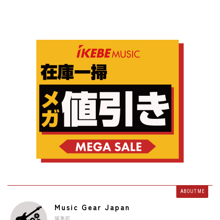
ABOUT ME
Music Gear Japan
編集部