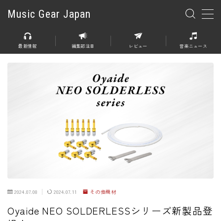
Music Gear Japan
MENU
最新情報
編集部注目
レビュー
音楽ニュース
楽器
エレキギター
エレキベース
アコースティックギター
エレアコ
エフェクター
エフェクター全般
2024.07.08
2024.07.11
その他機材
ディストーション
Oyaide NEO SOLDERLESSシリーズ新製品登
オーバードライブ