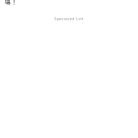
場！
ファズ
Sponsored Link
ディレイ
リバーブ
ブースター
フィルター
モジュレーション
コンプレッサー
チューナー
プリアンプ
シミュレーター
マルチエフェクター
イコライザー
リングモジュレータ