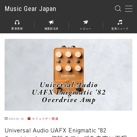
Music Gear Japan
MENU
最新情報
編集部注目
レビュー
音楽ニュース
楽器
エレキギター
エレキベース
アコースティックギター
エレアコ
エフェクター
エフェクター全般
2024.09.30
エフェクター関連
ディストーション
Universal Audio UAFX Enigmatic ’82
オーバードライブ