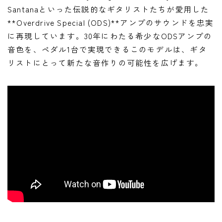
ニュース
Santanaといった伝説的なギタリストたちが愛用した
**Overdrive Special (ODS)**アンプのサウンドを忠実
ニュース
に再現しています。30年にわたる希少なODSアンプの
新製品
音色を、ペダル1台で実現できるこのモデルは、ギタ
レビュー
リストにとって新たな音作りの可能性を広げます。
弾いてみた