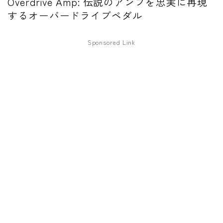
Overdrive Amp: 伝説のアンプを忠実に再現
するオーバードライブペダル
ファズ
ディレイ
Sponsored Link
リバーブ
ブースター
フィルター
モジュレーション
コンプレッサー
チューナー
プリアンプ
シミュレーター
マルチエフェクター
イコライザー
リングモジュレータ