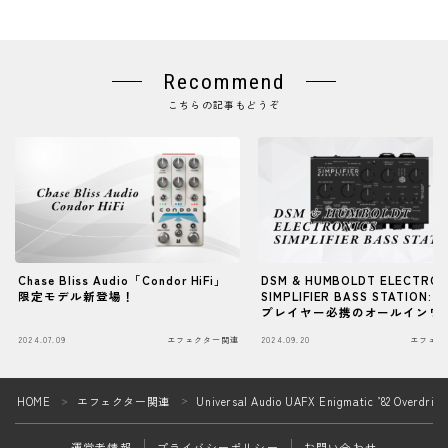
Recommend
こちらの記事もどうぞ
Chase Bliss Audio「Condor HiFi」
DSM & HUMBOLDT ELECTRON
限定モデル新登場！
SIMPLIFIER BASS STATION:
プレイヤー必携のオールインワ
リアンプD.I.
2024.07.09
エフェクター関連
2024.09.20
エフェク
Follow Me
HOME
エフェクター関連
Universal Audio UAFX Enigmatic ’
＞
＞
運営者情報
プライバシーポリシー
お問い合わせ