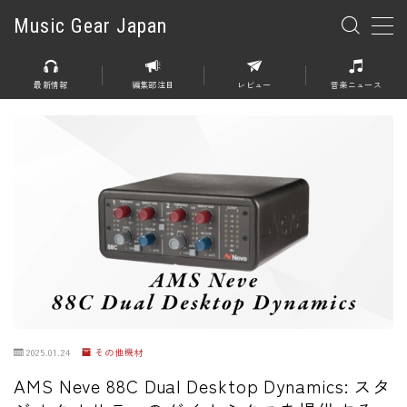
Music Gear Japan
MENU
最新情報
編集部注目
レビュー
音楽ニュース
楽器
エレキギター
エレキベース
アコースティックギター
エレアコ
エフェクター
エフェクター全般
2025.01.24
その他機材
ディストーション
AMS Neve 88C Dual Desktop Dynamics: スタ
オーバードライブ