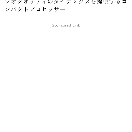
ジオクオリティのダイナミクスを提供するコ
ンパクトプロセッサー
ファズ
ディレイ
Sponsored Link
リバーブ
ブースター
フィルター
モジュレーション
コンプレッサー
チューナー
プリアンプ
シミュレーター
マルチエフェクター
イコライザー
リングモジュレータ