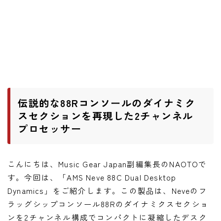
ワウペダル
ピッチシフター
アンプ
ギターアンプ
ベースアンプ
伝説的な88Rコンソールのダイナミク
スセクションを再現した2チャンネル
プロセッサー
その他機材
ヘッドフォン
アプリ
こんにちは、Music Gear Japan副編集長のNAOTOで
す。今回は、「AMS Neve 88C Dual Desktop
レコーディング・DTM/DAW
Dynamics」をご紹介します。この製品は、Neveのフ
アクセサリ
ラッグシップコンソール88Rのダイナミクスセクショ
ンを2チャンネル構成でコンパクトに凝縮したデスク