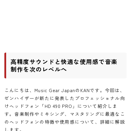
ワウペダル
ピッチシフター
アンプ
ギターアンプ
ベースアンプ
高精度サウンドと快適な使用感で音楽
制作を次のレベルへ
その他機材
ヘッドフォン
こんにちは、Music Gear JapanのKANです。今回は、
アプリ
ゼンハイザーが新たに発表したプロフェッショナル向
けヘッドフォン「HD 490 PRO」について紹介しま
レコーディング・DTM/DAW
す。音楽制作やミキシング、マスタリングに最適なこ
アクセサリ
のヘッドフォンの特徴や使用感について、詳細に解説
します。