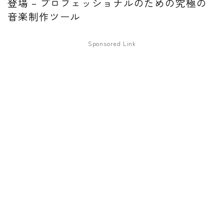
登場 – プロフェッショナルのための究極の
ファズ
音楽制作ツール
ディレイ
Sponsored Link
リバーブ
ブースター
フィルター
モジュレーション
コンプレッサー
チューナー
プリアンプ
シミュレーター
マルチエフェクター
イコライザー
リングモジュレータ