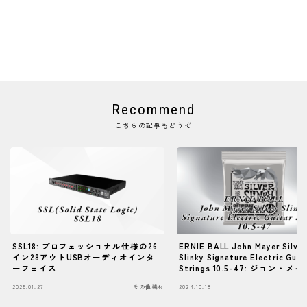
Recommend
こちらの記事もどうぞ
SSL18: プロフェッショナル仕様の26
ERNIE BALL John Mayer Silver
イン28アウトUSBオーディオインタ
Slinky Signature Electric Guit
ーフェイス
Strings 10.5-47: ジョン・メ
シグネチャー弦の登場！
2025.01.27
その他機材
2024.10.18
そ
Follow Me