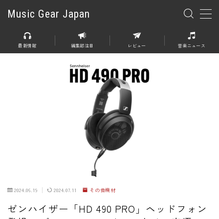
Music Gear Japan
MENU
最新情報
編集部注目
レビュー
音楽ニュース
楽器
エレキギター
エレキベース
アコースティックギター
エレアコ
エフェクター
エフェクター全般
2024.06.19
2024.07.11
その他機材
ディストーション
ゼンハイザー「HD 490 PRO」ヘッドフォン
オーバードライブ