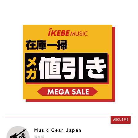
ABOUT ME
Music Gear Japan
編集部