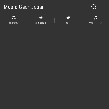
Music Gear Japan
MENU
最新情報
編集部注目
レビュー
音楽ニュース
楽器
エレキギター
エレキベース
アコースティックギター
エレアコ
エフェクター
エフェクター全般
ディストーション
オーバードライブ