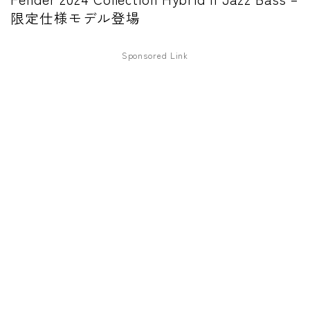
限定仕様モデル登場
ワウペダル
ピッチシフター
Sponsored Link
アンプ
ギターアンプ
ベースアンプ
その他機材
ヘッドフォン
アプリ
レコーディング・DTM/DAW
アクセサリ