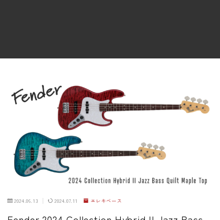
ファズ
ディレイ
リバーブ
ブースター
フィルター
モジュレーション
コンプレッサー
チューナー
プリアンプ
シミュレーター
マルチエフェクター
2024.06.13
2024.07.11
エレキベース
イコライザー
Fender 2024 Collection Hybrid II Jazz Bass –
リングモジュレータ