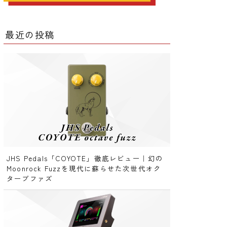
ー
最近の投稿
ー
クター
レータ
JHS Pedals「COYOTE」徹底レビュー｜幻の
Moonrock Fuzzを現代に蘇らせた次世代オク
ターブファズ
ー