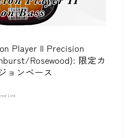
コンプレッサ
チューナー
プリアンプ
n Player II Precision
シミュレータ
Sunburst/Rosewood): 限定カ
マルチエフェ
ジョンベース
イコライザー
リングモジュ
red Link
ワウペダル
ピッチシフタ