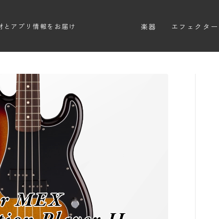
楽器
エフェクター
材とアプリ情報をお届け
エレキギター
エフェクター
エレキベース
ディストーシ
アコースティックギター
オーバードラ
エレアコ
ファズ
ディレイ
リバーブ
ブースター
フィルター
モジュレーシ