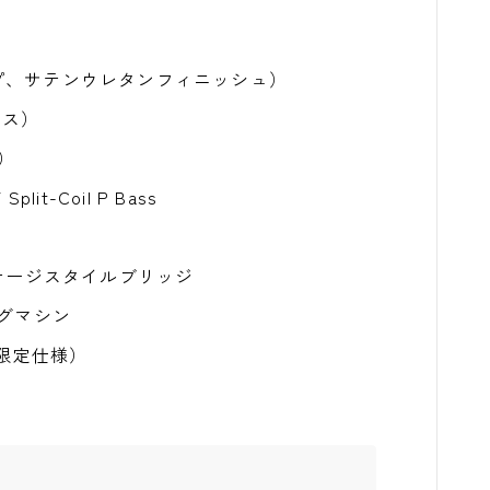
ェイプ、サテンウレタンフィニッシュ）
アス）
）
plit-Coil P Bass
ンテージスタイルブリッジ
ングマシン
st（限定仕様）