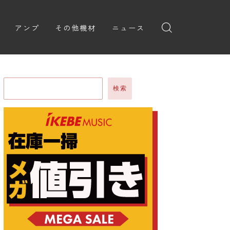
アンプ
その他機材
ニュース
全般
ギターアンプ
ニュース
ヘッドフォン
ョン
ベースアンプ
新製品
アプリ
検索
イブ
レビュー
レコーディング・DTM/DAW
弾いてみた
アクセサリ
ョン