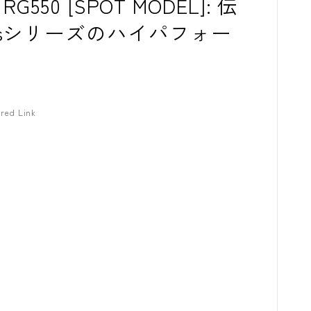
on RG550 [SPOT MODEL]: 伝
isシリーズのハイパフォー
red Link