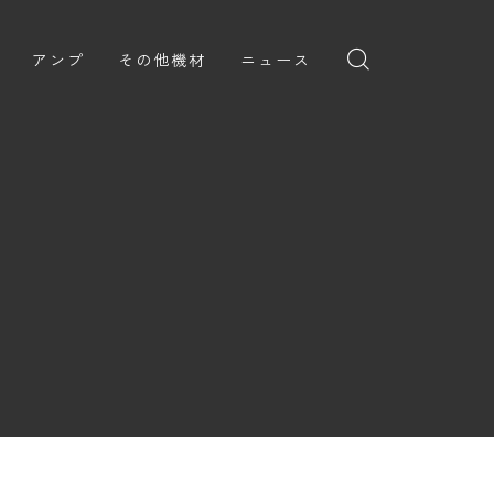
アンプ
その他機材
ニュース
全般
ギターアンプ
ニュース
ヘッドフォン
ョン
ベースアンプ
新製品
アプリ
イブ
レビュー
レコーディング・DTM/DAW
弾いてみた
アクセサリ
ョン