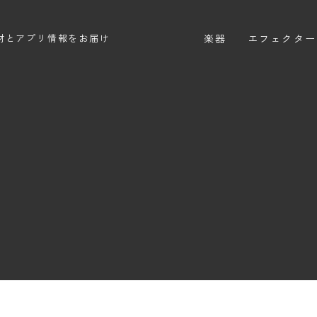
楽器
エフェクター
材とアプリ情報をお届け
エレキギター
エフェクター
エレキベース
ディストーシ
アコースティックギター
オーバードラ
エレアコ
ファズ
ディレイ
リバーブ
ブースター
フィルター
モジュレーシ