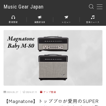
Music Gear Japan
MENU
最新情報
編集部注目
レビュー
音楽ニュース
楽器
エレキギター
エレキベース
アコースティックギター
エレアコ
エフェクター
エフェクター全般
2024.06.27
2024.07.11
アンプ関連
ディストーション
【Magnatone】トッププロが愛用のSUPER
オーバードライブ