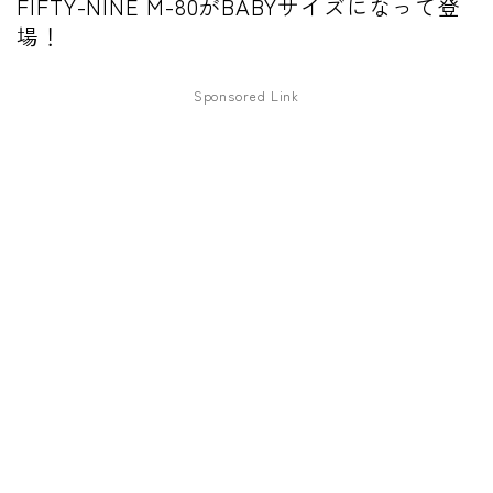
FIFTY-NINE M-80がBABYサイズになって登
ファズ
場！
ディレイ
Sponsored Link
リバーブ
ブースター
フィルター
モジュレーション
コンプレッサー
チューナー
プリアンプ
シミュレーター
マルチエフェクター
イコライザー
リングモジュレータ