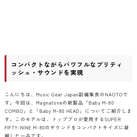
ワウペダル
ピッチシフター
アンプ
ギターアンプ
ベースアンプ
コンパクトながらパワフルなブリティ
ッシュ・サウンドを実現
その他機材
ヘッドフォン
こんにちは、Music Gear Japan副編集長のNAOTOで
アプリ
す。今回は、Magnatoneの新製品「Baby M-80
COMBO」と「Baby M-80 HEAD」についてご紹介しま
レコーディング・DTM/DAW
す。このモデルは、トッププロが愛用するSUPER
アクセサリ
FIFTY-NINE M-80のサウンドをコンパクトサイズに凝
縮した一品です。