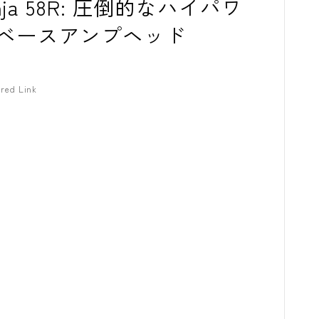
k Ninja 58R: 圧倒的なハイパワ
ベースアンプヘッド
red Link