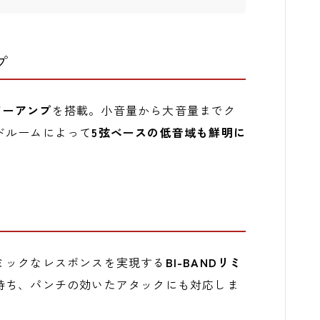
プ
パワーアンプ
を搭載。小音量から大音量までク
ドルームによって
5弦ベースの低音域も鮮明に
ミックなレスポンスを実現する
BI-BANDリミ
持ち、パンチの効いたアタックにも対応しま