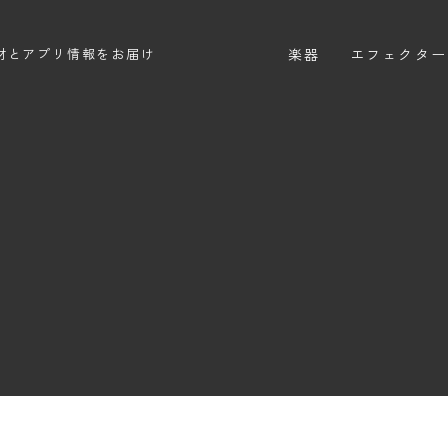
楽器
エフェクター
材とアプリ情報をお届け
エレキギター
エフェクター
エレキベース
ディストーシ
アコースティックギター
オーバードラ
エレアコ
ファズ
ディレイ
リバーブ
ブースター
フィルター
モジュレーシ