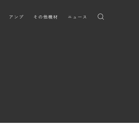
アンプ
その他機材
ニュース
全般
ギターアンプ
ニュース
ヘッドフォン
ョン
ベースアンプ
新製品
アプリ
イブ
レビュー
レコーディング・DTM/DAW
弾いてみた
アクセサリ
ョン