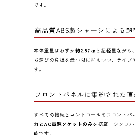
です。
高品質ABS製シャーシによる超
本体重量はわずか
約2.57kg
と超軽量ながら
ち運びの負担を最小限に抑えつつ、ライブ
す。
フロントパネルに集約された直
すべての接続とコントロールをフロントパ
力とAC電源ソケットのみ
を搭載。シンプル
能です。