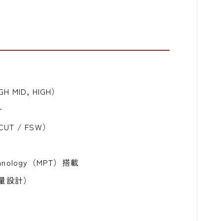
H MID, HIGH）
ー
UT / FSW）
chnology（MPT）搭載
軽量設計）