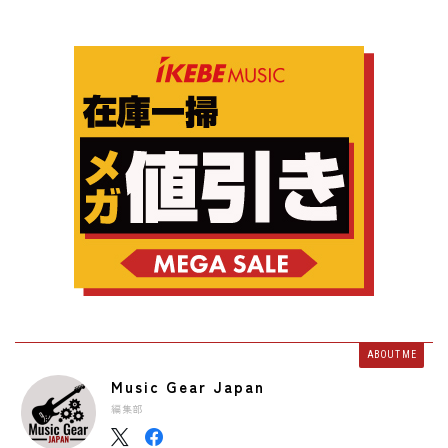
ABOUT ME
Music Gear Japan
編集部