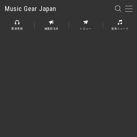
Music Gear Japan
MENU
最新情報
編集部注目
レビュー
音楽ニュース
楽器
エレキギター
エレキベース
アコースティックギター
エレアコ
エフェクター
エフェクター全般
ディストーション
オーバードライブ