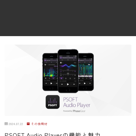
ファズ
ディレイ
リバーブ
ブースター
フィルター
モジュレーション
コンプレッサー
チューナー
プリアンプ
シミュレーター
マルチエフェクター
2024.07.22
その他機材
イコライザー
PSOFT Audio Playerの機能と魅力
リングモジュレータ