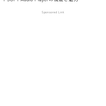
ワウペダル
Sponsored Link
ピッチシフター
アンプ
ギターアンプ
ベースアンプ
その他機材
ヘッドフォン
アプリ
レコーディング・DTM/DAW
アクセサリ