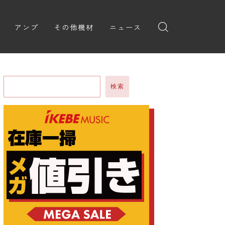
アンプ
その他機材
ニュース
全般
ギターアンプ
ニュース
ヘッドフォン
ョン
ベースアンプ
新製品
アプリ
検索
イブ
レビュー
レコーディング・DTM/DAW
弾いてみた
アクセサリ
ョン