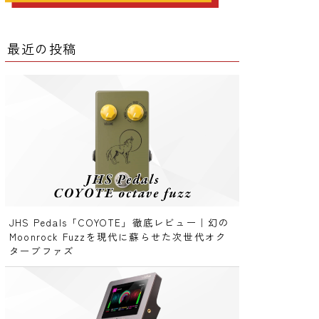
ー
最近の投稿
ー
クター
レータ
JHS Pedals「COYOTE」徹底レビュー｜幻の
Moonrock Fuzzを現代に蘇らせた次世代オク
ターブファズ
ー