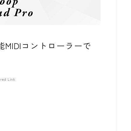
コンプレッサ
チューナー
プリアンプ
: 多機能MIDIコントローラーで
シミュレータ
マルチエフェ
イコライザー
red Link
リングモジュ
ワウペダル
ピッチシフタ