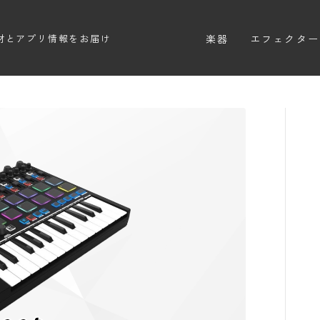
楽器
エフェクター
材とアプリ情報をお届け
エレキギター
エフェクター
エレキベース
ディストーシ
アコースティックギター
オーバードラ
エレアコ
ファズ
ディレイ
リバーブ
ブースター
フィルター
モジュレーシ