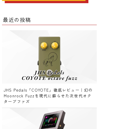
ー
最近の投稿
ー
クター
レータ
JHS Pedals「COYOTE」徹底レビュー｜幻の
Moonrock Fuzzを現代に蘇らせた次世代オク
ターブファズ
ー