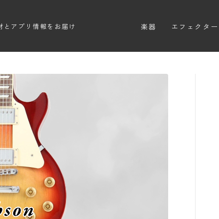
楽器
エフェクター
材とアプリ情報をお届け
エレキギター
エフェクター
エレキベース
ディストーシ
アコースティックギター
オーバードラ
エレアコ
ファズ
ディレイ
リバーブ
ブースター
フィルター
モジュレーシ