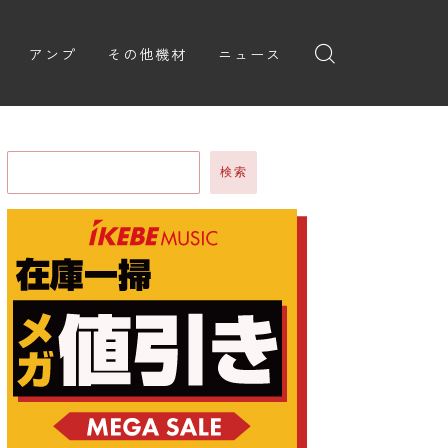
アンプ
その他機材
ニュース
全般
ギターアンプ
ニュース
ヘッドフォン
ョン
ベースアンプ
新製品
アプリ
検索
イブ
レビュー
レコーディング・DTM/DAW
弾いてみた
アクセサリ
ョン