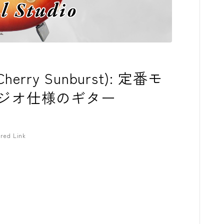
コンプレッサ
チューナー
プリアンプ
 (Cherry Sunburst): 定番モ
シミュレータ
ジオ仕様のギター
マルチエフェ
イコライザー
red Link
リングモジュ
ワウペダル
ピッチシフタ