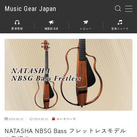
Music Gear Japan
MENU
最新情報
編集部注目
レビュー
音楽ニュース
楽器
エレキギター
エレキベース
アコースティックギター
エレアコ
エフェクター
エフェクター全般
2024.08.01
2024.08.01
エレキベース
ディストーション
NATASHA NBSG Bass フレットレスモデル
オーバードライブ