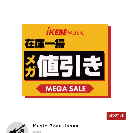
ABOUT ME
Music Gear Japan
編集部