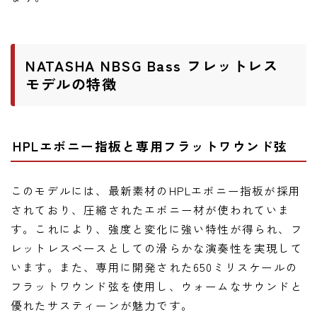
ニュース
ニュース
新製品
NATASHA NBSG Bass フレットレス
モデルの特徴
レビュー
弾いてみた
HPLエボニー指板と専用フラットワウンド弦
このモデルには、最新素材のHPLエボニー指板が採用
されており、圧縮されたエボニー材が使われていま
す。これにより、強度と変化に強い特性が得られ、フ
レットレスベースとしての滑らかな演奏性を実現して
います。また、専用に開発された650ミリスケールの
フラットワウンド弦を使用し、ウォームなサウンドと
優れたサスティーンが魅力です。