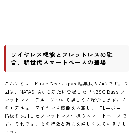
ワウペダル
ピッチシフター
アンプ
ギターアンプ
ワイヤレス機能とフレットレスの融
ベースアンプ
合、新世代スマートベースの登場
その他機材
こんにちは、Music Gear Japan 編集長のKANです。今
ヘッドフォン
回は、NATASHAから新たに登場した「NBSG Bass フ
アプリ
レットレスモデル」について詳しくご紹介します。こ
のモデルは、ワイヤレス機能を内蔵し、HPLエボニー
レコーディング・DTM/DAW
指板を採用したフレットレス仕様のスマートベースで
アクセサリ
す。それでは、その特徴と魅力を詳しく見ていきまし
ょう。