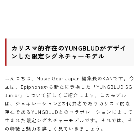
ワウペダル
ピッチシフター
アンプ
カリスマ的存在のYUNGBLUDがデザイ
ギターアンプ
ンした限定シグネチャーモデル
ベースアンプ
こんにちは、Music Gear Japan 編集長のKANです。今
その他機材
回は、Epiphoneから新たに登場した「YUNGBLUD SG
ヘッドフォン
Junior」について詳しくご紹介します。このモデル
アプリ
は、ジェネレーションZの代弁者でありカリスマ的な
存在であるYUNGBLUDとのコラボレーションによって
レコーディング・DTM/DAW
生まれた限定シグネチャーモデルです。それでは、そ
アクセサリ
の特徴と魅力を詳しく見ていきましょう。