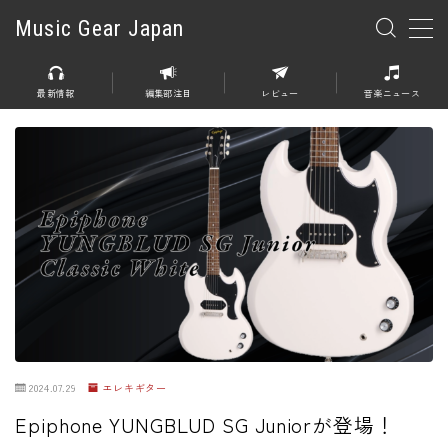
Music Gear Japan
MENU
最新情報
編集部注目
レビュー
音楽ニュース
楽器
エレキギター
エレキベース
アコースティックギター
エレアコ
エフェクター
エフェクター全般
2024.07.29
エレキギター
ディストーション
Epiphone YUNGBLUD SG Juniorが登場！
オーバードライブ