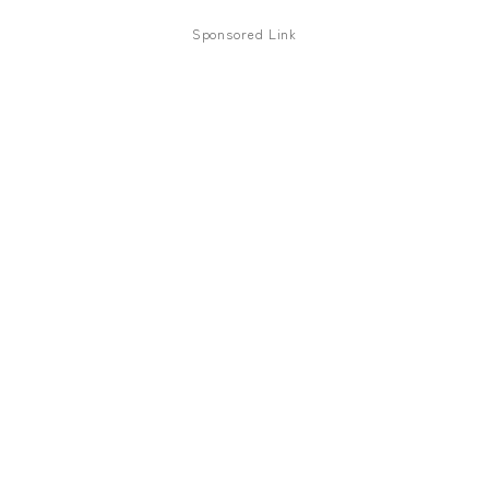
ファズ
Sponsored Link
ディレイ
リバーブ
ブースター
フィルター
モジュレーション
コンプレッサー
チューナー
プリアンプ
シミュレーター
マルチエフェクター
イコライザー
リングモジュレータ